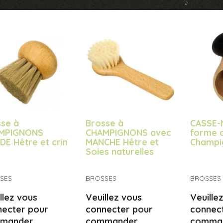
se à
Brosse à
CASSE-
MPIGNONS
CHAMPIGNONS avec
forme 
E Hêtre et crin
MANCHE Hêtre et
Champi
Soies naturelles
SES
BROSSES
BROSSES
llez vous
Veuillez vous
Veuille
necter pour
connecter pour
connec
mander
commander
comma