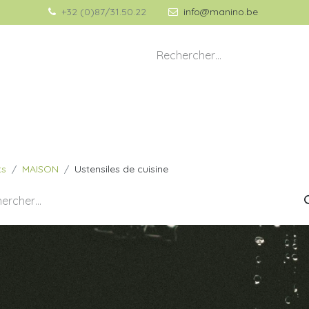
+32 (0)87/31.50.22
info@manino.be
💡 À propos de Manino
🎁 Idées Cadeaux
ts
MAISON
Ustensiles de cuisine