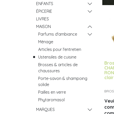
ENFANTS
ÉPICERIE
LIVRES
MAISON
Parfums d'ambiance
Ménage
Articles pour l'entretien
Ustensiles de cuisine
Bros
Brosses & articles de
CHA
chaussures
ROND
clair
Porte-savon & shampoing
solide
BROS
Pailles en verre
Phytaromasol
Veui
con
MARQUES
com