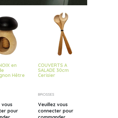
NOIX en
COUVERTS A
de
SALADE 30cm
gnon Hêtre
Cerisier
BROSSES
z vous
Veuillez vous
ter pour
connecter pour
nder
commander