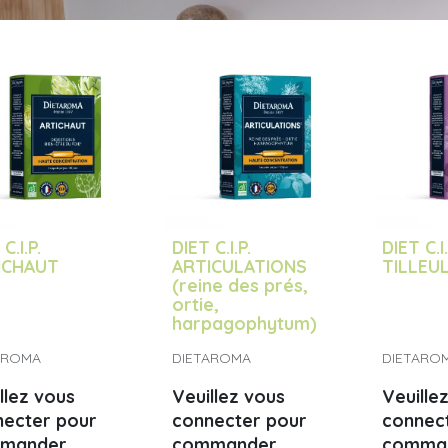
C.I.P.
DIET C.I.P.
DIET C.I
ICHAUT
ARTICULATIONS
TILLEU
(reine des prés,
ortie,
harpagophytum)
AROMA
DIETAROMA
DIETARO
llez vous
Veuillez vous
Veuille
necter pour
connecter pour
connec
mander
commander
comma