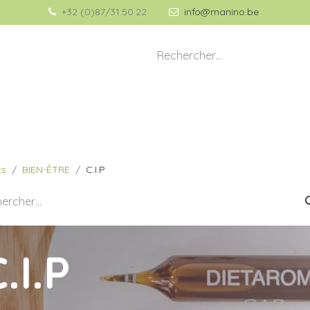
+32 (0)87/31.50.22
info@manino.be
💡 À propos de Manino
🎁 Idées Cadeaux
ts
BIEN-ÊTRE
C.I.P
.I.P