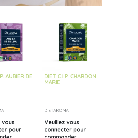
.P. AUBIER DE
DIET C.I.P. CHARDON
L
MARIE
MA
DIETAROMA
z vous
Veuillez vous
ter pour
connecter pour
nder
commander