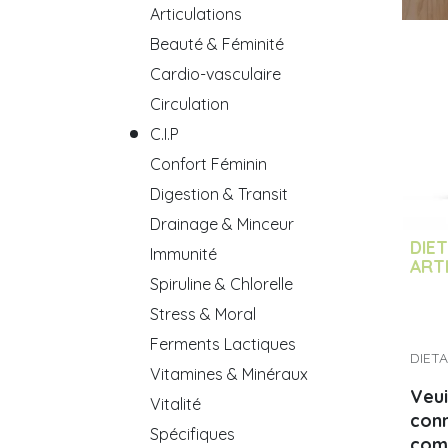
Articulations
Beauté & Féminité
Cardio-vasculaire
Circulation
C.I.P
Confort Féminin
Digestion & Transit
Drainage & Minceur
DIET 
Immunité
ART
Spiruline & Chlorelle
Stress & Moral
Ferments Lactiques
DIET
Vitamines & Minéraux
Veui
Vitalité
con
Spécifiques
com