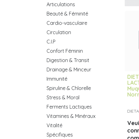
Articulations
Beauté & Féminité
Cardio-vasculaire
Circulation
C.I.P
Confort Féminin
Digestion & Transit
Drainage & Minceur
DIE
Immunité
LAC
Spiruline & Chlorelle
Muq
Nor
Stress & Moral
Ferments Lactiques
DIET
Vitamines & Minéraux
Veui
Vitalité
con
Spécifiques
com