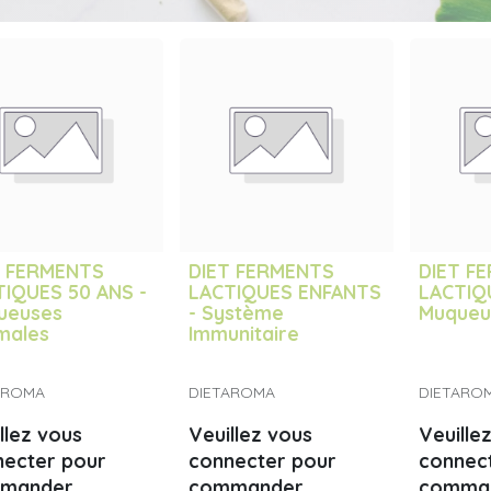
T FERMENTS
DIET FERMENTS
DIET F
TIQUES 50 ANS -
LACTIQUES ENFANTS
LACTIQ
ueuses
- Système
Muqueu
males
Immunitaire
AROMA
DIETAROMA
DIETARO
llez vous
Veuillez vous
Veuille
necter pour
connecter pour
connec
mander
commander
comma