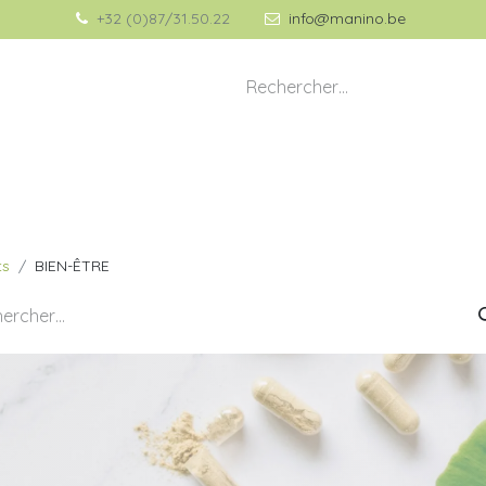
+32 (0)87/31.50.22
info@manino.be
💡 À propos de Manino
🎁 Idées Cadeaux
ts
BIEN-ÊTRE