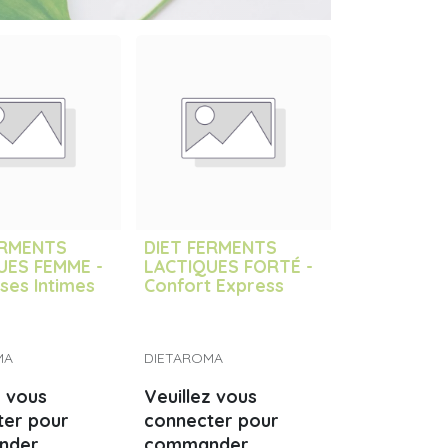
ERMENTS
DIET FERMENTS
UES FEMME -
LACTIQUES FORTÉ -
ses Intimes
Confort Express
MA
DIETAROMA
z vous
Veuillez vous
ter pour
connecter pour
nder
commander