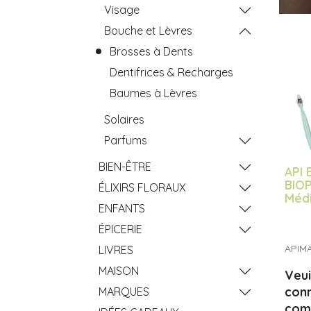
Visage
Bouche et Lèvres
Brosses à Dents
Dentifrices & Recharges
Baumes à Lèvres
Solaires
Parfums
BIEN-ÊTRE
API 
BIO
ÉLIXIRS FLORAUX
Méd
ENFANTS
ÉPICERIE
APIM
LIVRES
MAISON
Veui
con
MARQUES
com