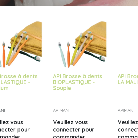
Brosse à dents
API Brosse à dents
API Bro
PLASTIQUE -
BIOPLASTIQUE -
LA MAL
ium
Souple
ANI
APIMANI
APIMANI
llez vous
Veuillez vous
Veuille
necter pour
connecter pour
connec
mander
commander
comma