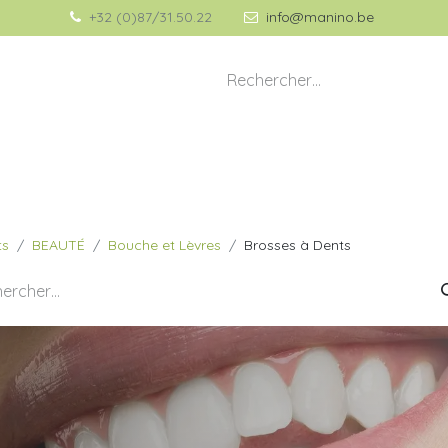
+32 (0)87/31.50.22
info@manino.be
💡 À propos de Manino
🎁 Idées Cadeaux
ts
BEAUTÉ
Bouche et Lèvres
Brosses à Dents