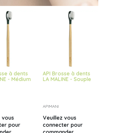
sse à dents
API Brosse à dents
INE - Médium
LA MALINE - Souple
APIMANI
z vous
Veuillez vous
ter pour
connecter pour
nder
commander