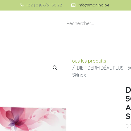
+32 (0)87/31.50.22
info@manino.be
💡 À propos de Manino
🎁 Idées Cadeaux
Tous les produits
DIET DERMIDÉAL PLUS - 5
Skinax
D
5
A
S
D