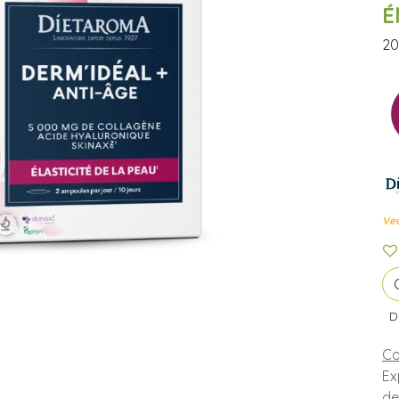
É
20
Veu
D
Co
Ex
de