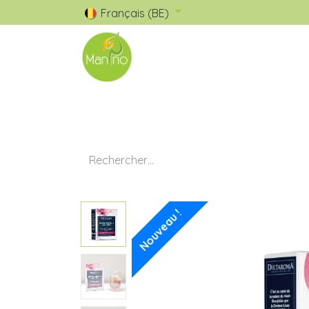
Français (BE)
🧺 Catalogue
✅ Nos Marques
Nouveau !