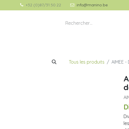
+32 (0)87/31.50.22
info@manino.be
💡 À propos de Manino
🎁 Idées Cadeaux
Tous les produits
AIMEE - 
A
d
AI
D
Di
le