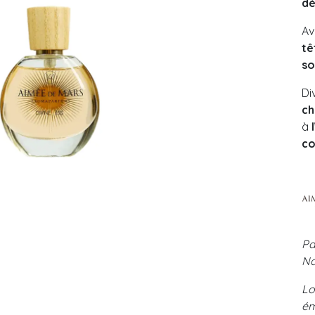
dé
Av
tê
so
Di
ch
à
co
Pa
Na
Lo
ém