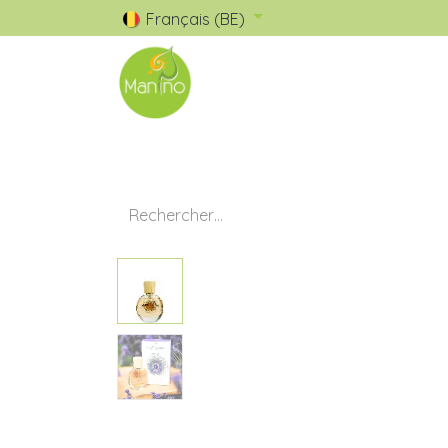
Français (BE)
🧺 Catalogue
✅ Nos Marques