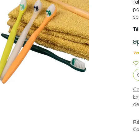
fa
pa
so
Tê
Veu
Co
Ex
de
Ré
Co