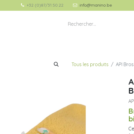
+32 (0)87/31.50.22
info@manino.be
💡 À propos de Manino
🎁 Idées Cadeaux
Tous les produits
API Bro
A
B
AP
B
b
Ce