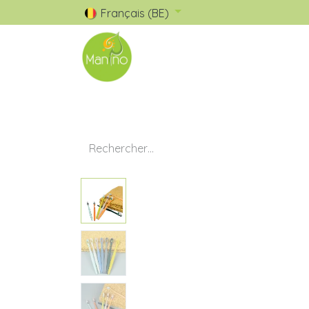
Français (BE)
🧺 Catalogue
✅ Nos Marques