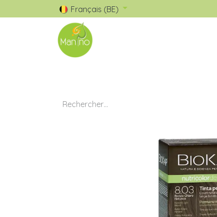
Français (BE)
🧺 Catalogue
✅ Nos Marques