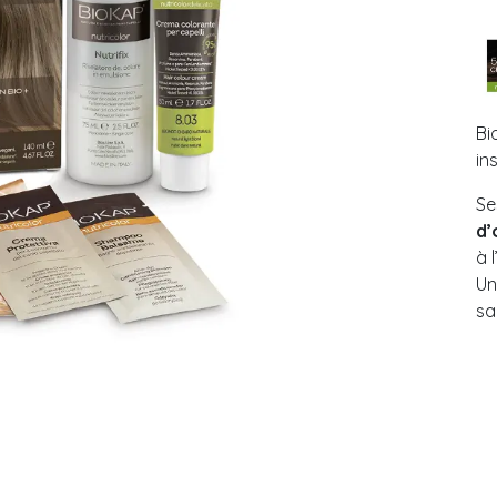
Bi
in
Se
d’
à 
Un
sa