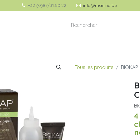
+32 (0)87/31.50.22
info@manino.be
💡 À propos de Manino
🎁 Idées Cadeaux
Tous les produits
BIOKAP 
B
C
BI
4
c
n