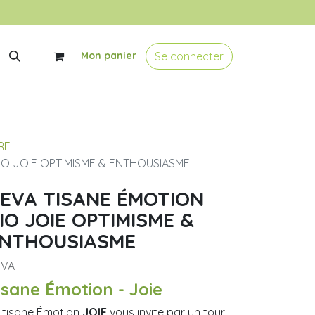
Se connecter
Mon panier
RE
IO JOIE OPTIMISME & ENTHOUSIASME
EVA TISANE ÉMOTION
IO JOIE OPTIMISME &
NTHOUSIASME
EVA
isane Émotion - Joie
 tisane Émotion
JOIE
vous invite par un tour