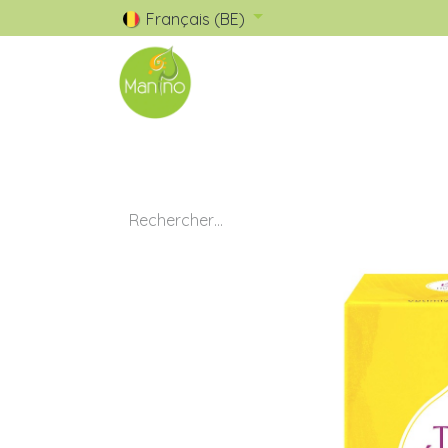
Français (BE)
🧺 Catalogue
✅ Nos Marques