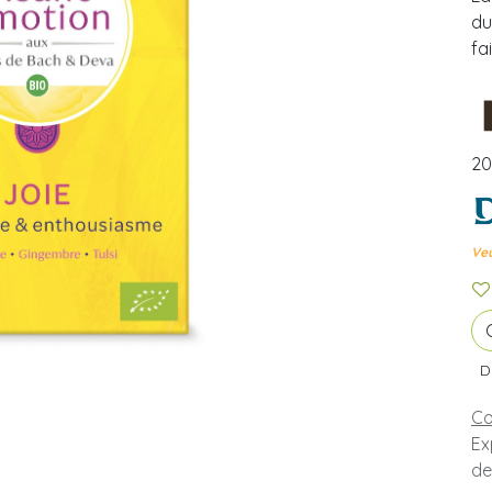
du
fa
20
Veu
D
Co
Ex
de