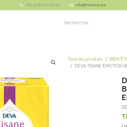
+32 (0)87/31.50.22
info@manino.be
💡 À propos de Manino
🎁 Idées Cadeaux
Tous les produits
BIEN-ÊT
DEVA TISANE ÉMOTION B
D
B
E
D
T
La