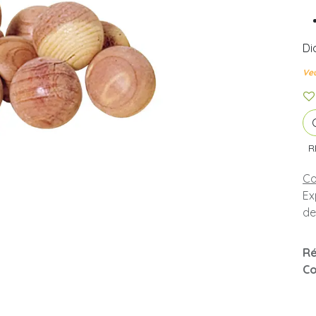
Di
Veu
R
Co
Ex
de
Ré
Co