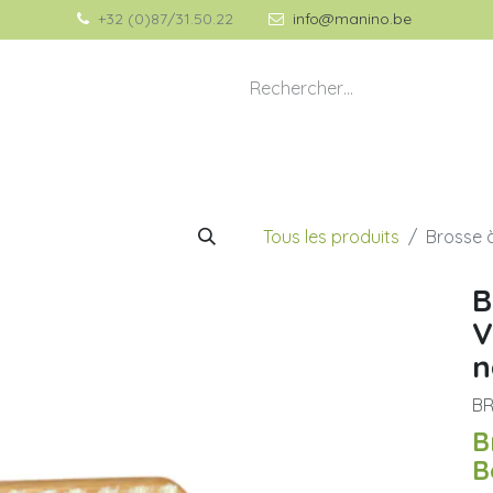
+32 (0)87/31.50.22
info@manino.be
💡 À propos de Manino
🎁 Idées Cadeaux
Tous les produits
Brosse à
B
V
n
B
B
B