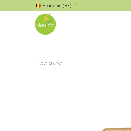
Français (BE)
🧺 Catalogue
✅ Nos Marques