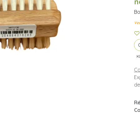
n
Bo
Veu
K
Co
Ex
de
Ré
Co