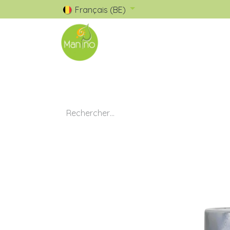
Français (BE)
🧺 Catalogue
✅ Nos Marques