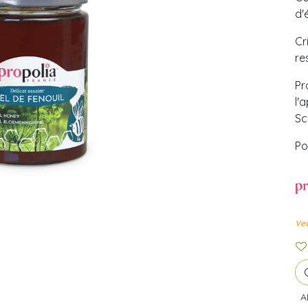
d'
Cr
re
Pr
l'
Sc
Po
Veu
A