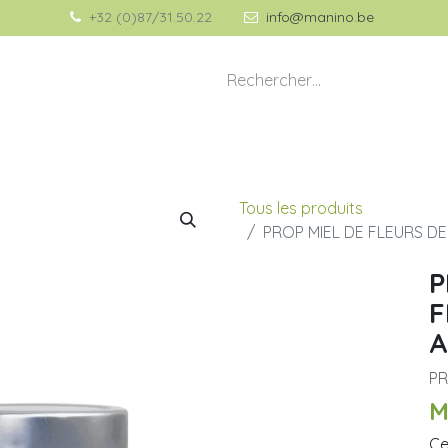
+32 (0)87/31.50.22
info@manino.be
💡 À propos de Manino
🎁 Idées Cadeaux
Tous les produits
PROP MIEL DE FLEURS DE
P
F
A
PR
M
Ce