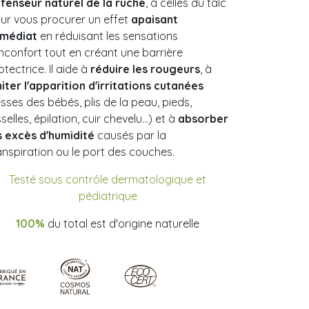
fenseur naturel de la ruche
, à celles du talc
ur vous procurer un effet
apaisant
médiat
en réduisant les sensations
inconfort tout en créant une barrière
otectrice. Il aide à
réduire les rougeurs
, à
miter l'apparition d'irritations cutanées
esses des bébés, plis de la peau, pieds,
sselles, épilation, cuir chevelu…) et à
absorber
s excès d'humidité
causés par la
anspiration ou le port des couches.
Testé sous contrôle dermatologique et
pédiatrique
100%
du total est d'origine naturelle