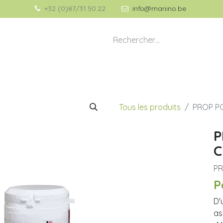
+32 (0)87/31.50.22
info@manino.be
💡 À propos de Manino
🎁 Idées Cadeaux
Tous les produits
PROP P
P
C
PR
P
D'
as