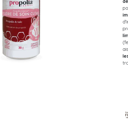
dé
po
im
d'
pr
li
(f
ai
le
tr