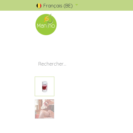
Français (BE)
🧺 Catalogue
✅ Nos Marques