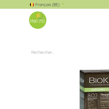
Français (BE)
🧺 Catalogue
✅ Nos Marques