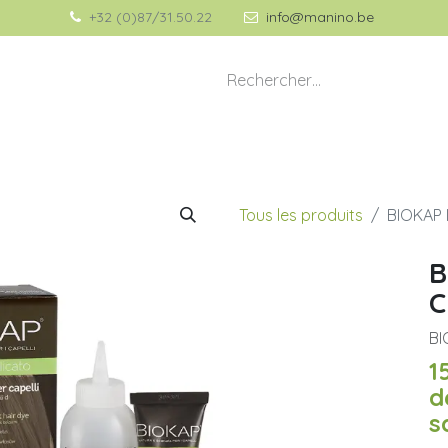
+32 (0)87/31.50.22
info@manino.be
💡 À propos de Manino
🎁 Idées Cadeaux
Tous les produits
BIOKAP 
B
C
BI
1
d
s