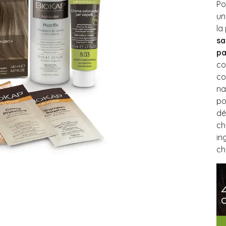
Po
un
la
sa
pa
co
co
na
po
dé
ch
in
ch