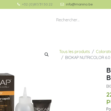
+32 (0)87/31.50.22
info@manino.be
💡 À propos de Manino
🎁 Idées Cadeaux
Tous les produits
Colorati
BIOKAP NUTRICOLOR 6.0 
B
B
BI
2
p
Po