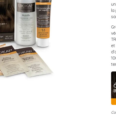
un
la
sa
Gr
vé
TR
et
d’
10
te
Co