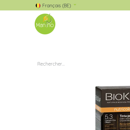
Français (BE)
🧺 Catalogue
✅ Nos Marques