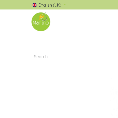
English (UK)
🧺 Catalogue
✅ Nos Marques