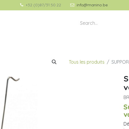
+32 (0)87/31.50.22
info@manino.be
💡 À propos de Manino
🎁 Idées Cadeaux
Tous les produits
SUPPORT
S
v
B
S
v
Dé