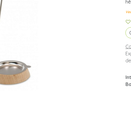
hê
Veu
Co
Ex
de
In
Ba