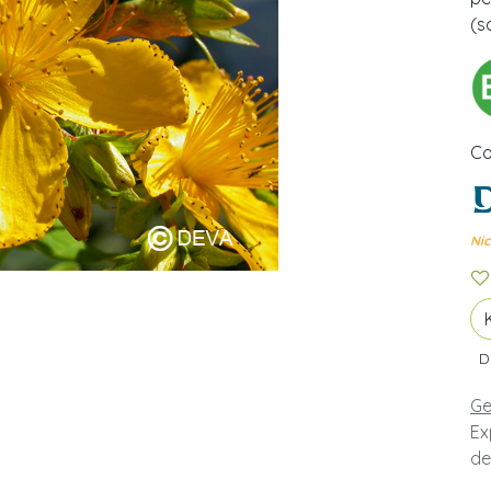
(s
Co
Nic
D
Ge
Ex
de