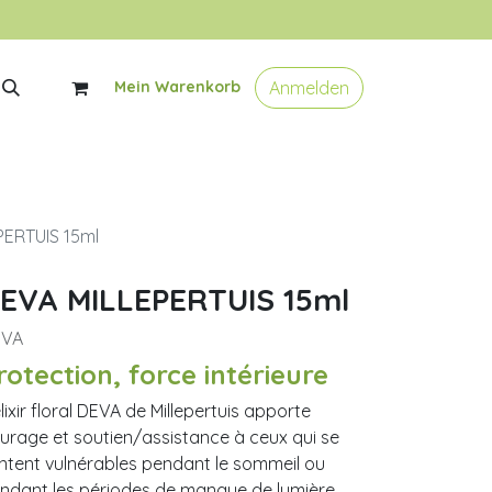
Anmelden
Mein Warenkorb
PERTUIS 15ml
EVA MILLEPERTUIS 15ml
EVA
rotection, force intérieure
élixir floral DEVA de Millepertuis apporte
urage et soutien/assistance à ceux qui se
ntent vulnérables pendant le sommeil ou
ndant les périodes de manque de lumière