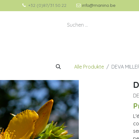
+32 (0)87/31.50.22
info@manino.be
💡 À propos de Manino
🎁 Idées Cadeaux
Alle Produkte
DEVA MILLE
D
D
P
L'
co
se
pe