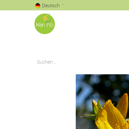
Deutsch
🧺 Catalogue
✅ Nos Marques